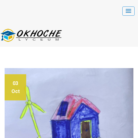
03
Oct